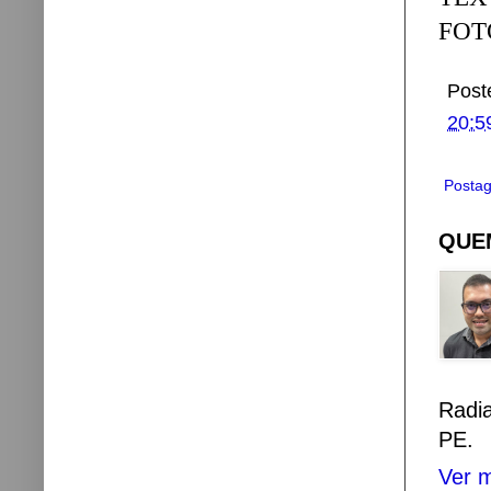
FOTO
Post
20:5
Postag
QUEM
Radi
PE.
Ver m