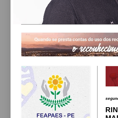
segun
RI