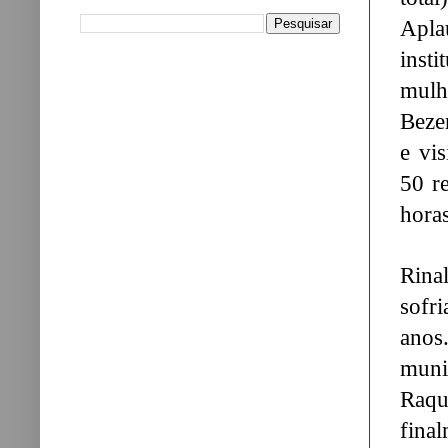
Apla
inst
mulh
Bezer
e vis
50 re
hora
Rina
sofr
anos
muni
Raqu
fina