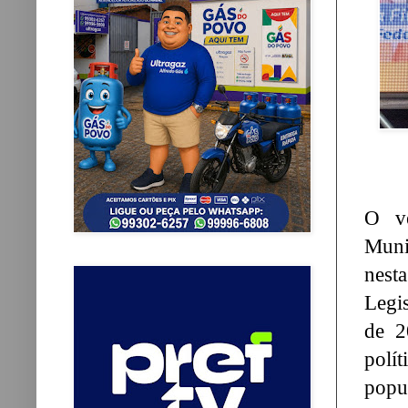
O ve
Muni
nest
Legis
de 2
polít
popu