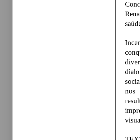
Conq
Rena
saúd
Ince
conq
dive
dial
soci
nos 
resu
impr
visu
TEXT