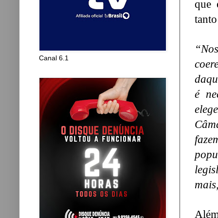
que 
tant
“Nos
Canal 6.1
coer
daqu
é ne
eleg
Câma
faze
popu
legi
mais
Além