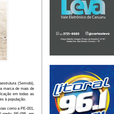
estrutura (Semobi),
 a marca de mais de
ificação em todas as
ues à população.
ovias como a PE-001,
Lajedo; PE-095, em