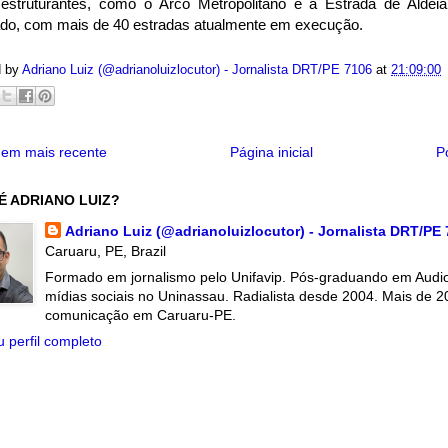
estruturantes, como o Arco Metropolitano e a Estrada de Alde
ado, com mais de 40 estradas atualmente em execução.
d by
Adriano Luiz (@adrianoluizlocutor) - Jornalista DRT/PE 7106
at
21:09:00
em mais recente
Página inicial
P
É ADRIANO LUIZ?
Adriano Luiz (@adrianoluizlocutor) - Jornalista DRT/PE
Caruaru, PE, Brazil
Formado em jornalismo pelo Unifavip. Pós-graduando em Audiov
mídias sociais no Uninassau. Radialista desde 2004. Mais de 2
comunicação em Caruaru-PE.
 perfil completo