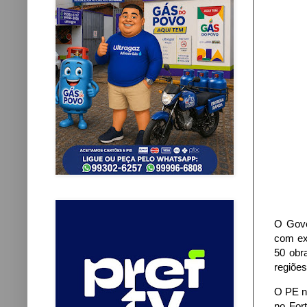
O Gove
com ex
50 obr
regiões
O PE n
no For