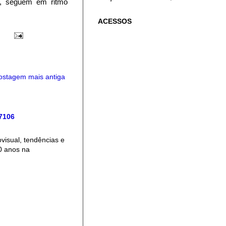
ia, seguem em ritmo
ACESSOS
ostagem mais antiga
 7106
isual, tendências e
0 anos na