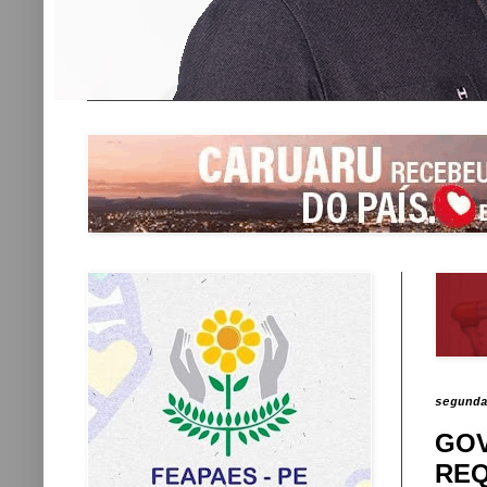
segund
GOV
REQ