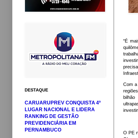
“É mai
quilôm
trabal
invest
precis
Infraes
Com a 
DESTAQUE
regiõe
bilhão
CARUARUPREV CONQUISTA 4º
ultrap
LUGAR NACIONAL E LIDERA
invest
RANKING DE GESTÃO
PREVIDENCIÁRIA EM
PERNAMBUCO
O PE n