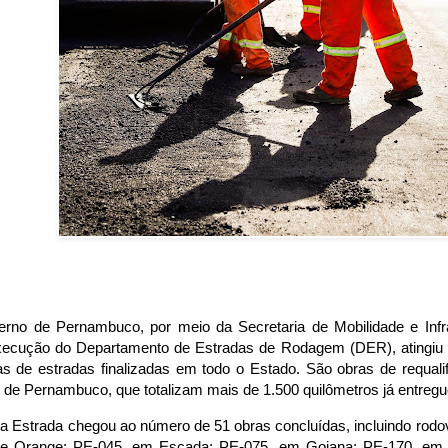
rno de Pernambuco, por meio da Secretaria de Mobilidade e Infra
ecução do Departamento de Estradas de Rodagem (DER), atingiu
as de estradas finalizadas em todo o Estado. São obras de requal
 de Pernambuco, que totalizam mais de 1.500 quilômetros já entreg
a Estrada chegou ao número de 51 obras concluídas, incluindo rod
te Orange; PE-045, em Escada; PE-075, em Goiana; PE-170, em 