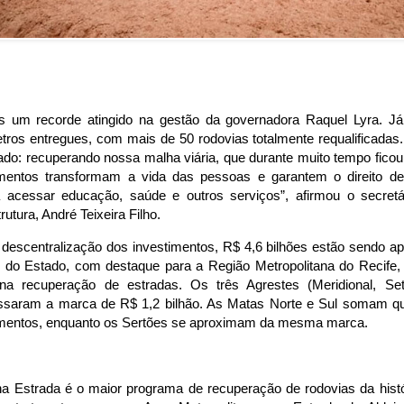
s um recorde atingido na gestão da governadora Raquel Lyra. J
etros entregues, com mais de 50 rodovias totalmente requalificada
hado: recuperando nossa malha viária, que durante muito tempo fic
imentos transformam a vida das pessoas e garantem o direito de
a acessar educação, saúde e outros serviços”, afirmou o secretá
trutura, André Teixeira Filho.
descentralização dos investimentos, R$ 4,6 bilhões estão sendo a
s do Estado, com destaque para a Região Metropolitana do Recife,
 na recuperação de estradas. Os três Agrestes (Meridional, Sete
assaram a marca de R$ 1,2 bilhão. As Matas Norte e Sul somam q
imentos, enquanto os Sertões se aproximam da mesma marca.
a Estrada é o maior programa de recuperação de rodovias da hist