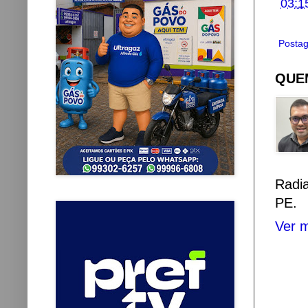
03:1
Postag
QUEM
Radi
PE.
Ver m