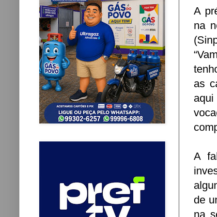
A pr
na n
(Sinp
“Vam
tenh
as c
aqui
voca
comp
A fa
inve
algu
de u
na s