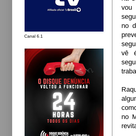
vou 
segu
no d
prev
Canal 6.1
segu
vê é
segu
trab
Raqu
algu
como
no M
revit