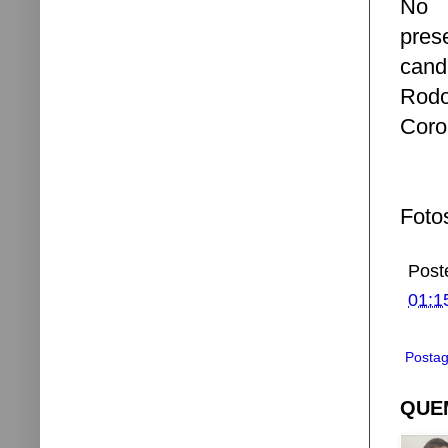
No S
pres
cand
Rodo
Coro
Foto
Post
01:1
Postag
QUEM