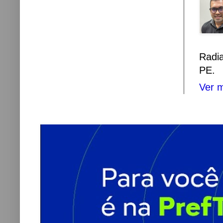
Radi
PE.
Ver m