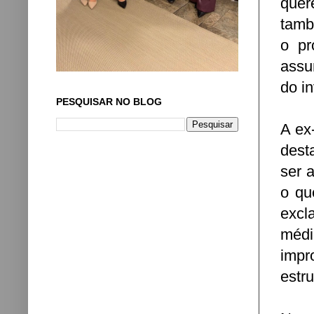
quer
tamb
o pr
assu
do i
PESQUISAR NO BLOG
A ex
dest
ser 
o qu
excl
médi
impr
estru