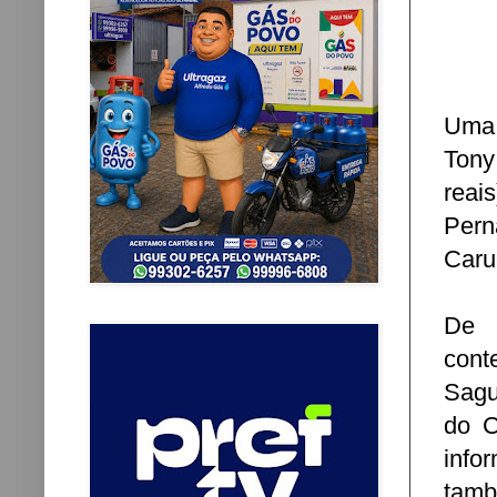
Uma 
Tony
reai
Pern
Caru
De 
cont
Sagu
do C
info
tamb