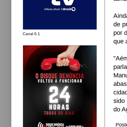
Aind
de p
por 
Canal 6.1
que 
"Aé
parl
Manu
abas
cida
sido
do A
Post