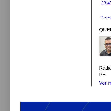
23:4
Postag
QUEM
Radi
PE.
Ver m