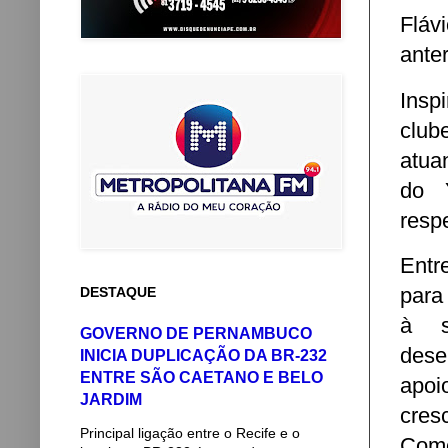
Fláv
ante
Insp
clube
atua
do 
respe
Entr
para
DESTAQUE
à s
GOVERNO DE PERNAMBUCO
dese
INICIA DUPLICAÇÃO DA BR-232
ENTRE SÃO CAETANO E BELO
apoi
JARDIM
cres
Principal ligação entre o Recife e o
Como