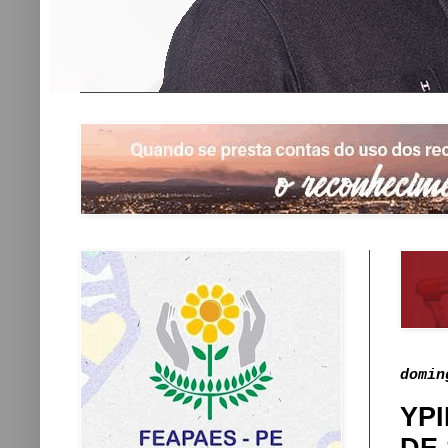
domin
YP