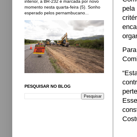
interior, a BR-232 é marcada por novo
momento nesta quarta-feira (5). Sonho
pela
esperado pelos pernambucano...
crit
enc
orga
Para
Comi
“Est
cont
PESQUISAR NO BLOG
pert
Esse
cons
Cost