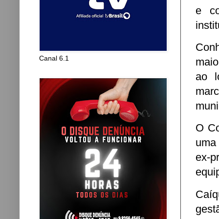
e co
insti
Conh
Canal 6.1
maio
ao l
marc
muni
O Co
uma 
ex-p
equi
Caíq
gest