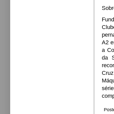
Sobr
Fund
Clu
pern
A2 e
a Co
da S
reco
Cruz
Máqu
séri
comp
Post