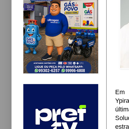
Em u
Ypir
últi
Solu
estra