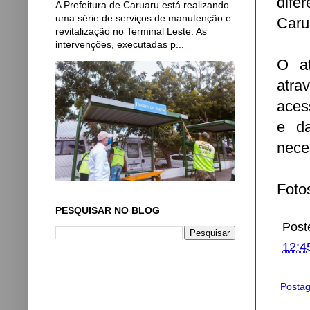
dife
A Prefeitura de Caruaru está realizando
uma série de serviços de manutenção e
Caru
revitalização no Terminal Leste. As
intervenções, executadas p...
O at
atra
aces
e da
nece
Foto
PESQUISAR NO BLOG
Post
12:4
Postag