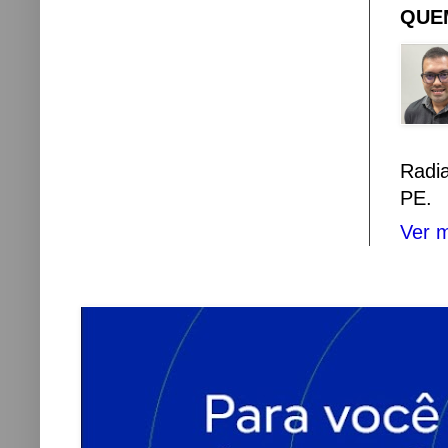
QUEM
Radi
PE.
Ver m