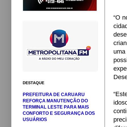
“O n
cid
dese
cria
uma 
poss
expe
Dese
DESTAQUE
“Est
PREFEITURA DE CARUARU
REFORÇA MANUTENÇÃO DO
idos
TERMINAL LESTE PARA MAIS
cont
CONFORTO E SEGURANÇA DOS
prec
USUÁRIOS