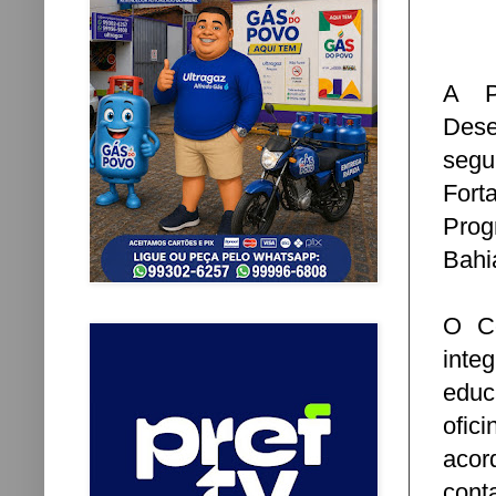
A P
Dese
seg
Fort
Prog
Bahia
O Ce
inte
educ
ofic
acor
cont