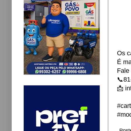
Os ca
É ma
Fale
📞81
📩 i
#car
#mod
Post