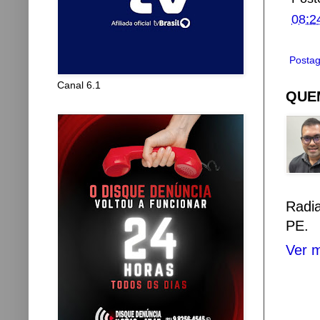
08:2
Postag
Canal 6.1
QUEM
Radi
PE.
Ver m