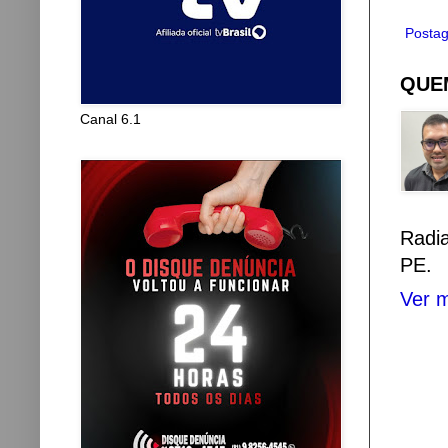
Postag
QUEM
Canal 6.1
Radi
PE.
Ver m