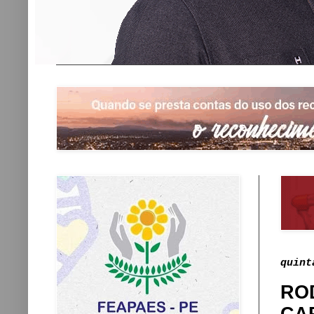
quint
RO