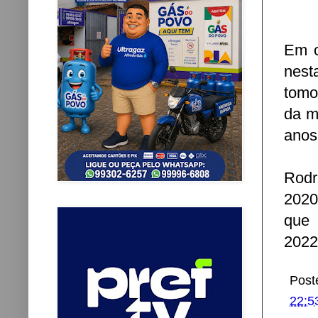
Em c
nest
tomo
da m
anos
Rodr
2020
que 
2022
Post
22:5