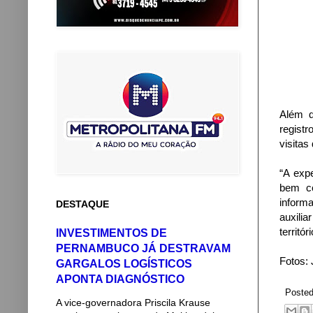
Além d
regist
visitas
“A expe
bem co
inform
DESTAQUE
auxili
territó
INVESTIMENTOS DE
PERNAMBUCO JÁ DESTRAVAM
Fotos:
GARGALOS LOGÍSTICOS
APONTA DIAGNÓSTICO
Poste
A vice-governadora Priscila Krause