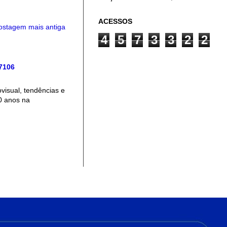
ACESSOS
ostagem mais antiga
4
5
7
3
3
2
2
 7106
isual, tendências e
0 anos na