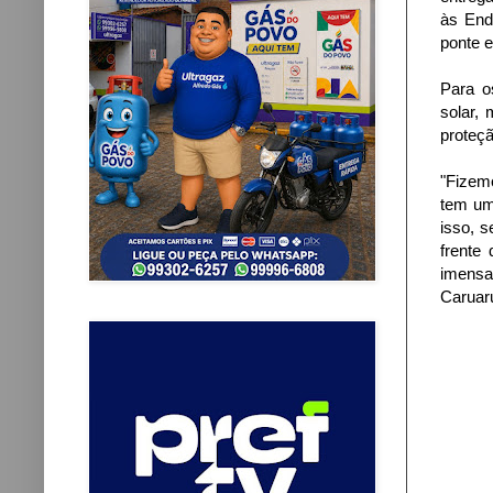
às End
ponte e
Para o
solar,
proteçã
"Fizem
tem um
isso, 
frente 
imensa,
Caruaru