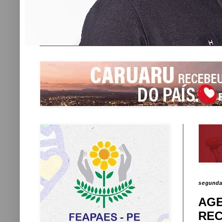
segund
AGE
REC