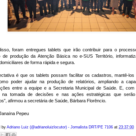
isso, foram entregues tablets que irão contribuir para o process
ro de produção da Atenção Básica no e-SUS Território, informatiz
 domiciliares de forma rápida e segura.
ctativa é que os tablets possam facilitar os cadastros, mantê-los
mo poder ajudar na produção de relatórios, ampliando a capa
ações entre a equipe e a Secretaria Municipal de Saúde. E, com
ar na tomada de decisões e nas ações estratégicas que serão
rios”, afirmou a secretária de Saúde, Bárbara Florêncio.
 Janaína Pepeu
d by
Adriano Luiz (@adrianoluizlocutor) - Jornalista DRT/PE 7106
at
23:37:00