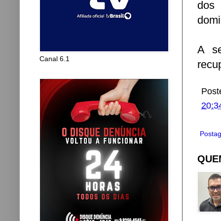
dos 
domic
A se
Canal 6.1
recu
Post
20:3
Postag
QUEM