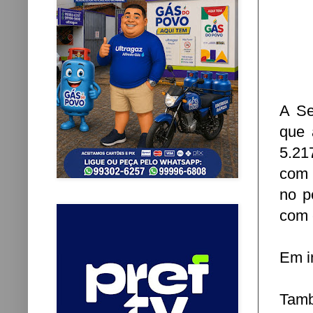
A Se
que 
5.21
com 
no p
com 
Em i
Tamb