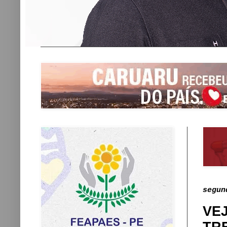
segun
VE