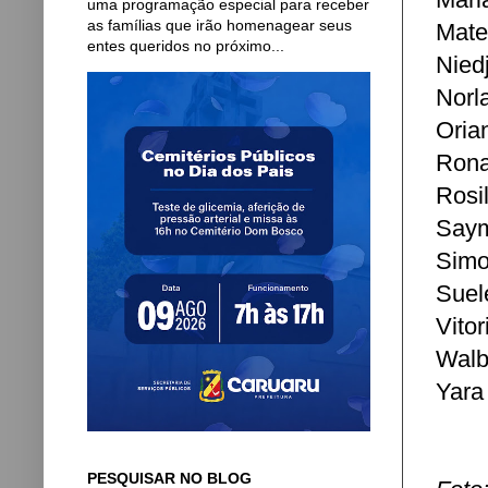
uma programação especial para receber
as famílias que irão homenagear seus
Mate
entes queridos no próximo...
Nied
Norl
Oria
Rona
Rosi
Saym
Simo
Suel
Vitor
Walb
Yara 
PESQUISAR NO BLOG