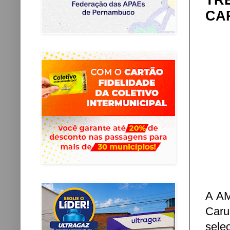
TR
CA
A AM
Caru
sele