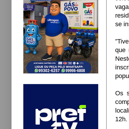
vaga
resi
se i
”Tiv
que 
Nest
insc
popu
Os s
comp
local
12h.