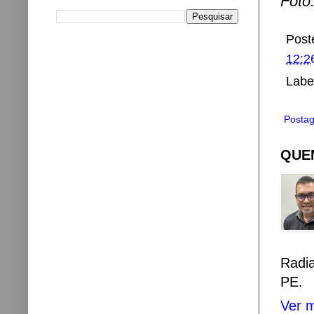
Foto:
Post
12:2
Labe
Postag
QUEM
Radi
PE.
Ver m