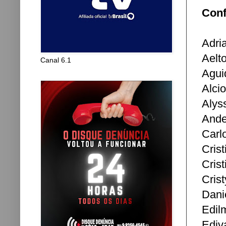
Conf
Adri
Aelt
Canal 6.1
Agui
Alci
Alys
Ande
Carl
Cris
Cris
Cris
Dani
Edil
Ediva