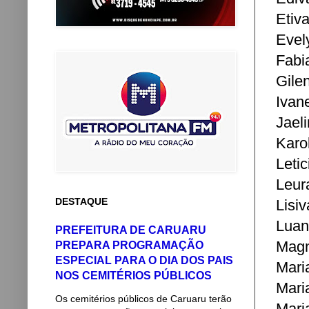
Etiv
Evel
Fabi
Gile
Ivan
Jael
Karo
Leti
Leur
DESTAQUE
Lisi
Luan
PREFEITURA DE CARUARU
Magn
PREPARA PROGRAMAÇÃO
ESPECIAL PARA O DIA DOS PAIS
Mari
NOS CEMITÉRIOS PÚBLICOS
Mari
Os cemitérios públicos de Caruaru terão
Mari