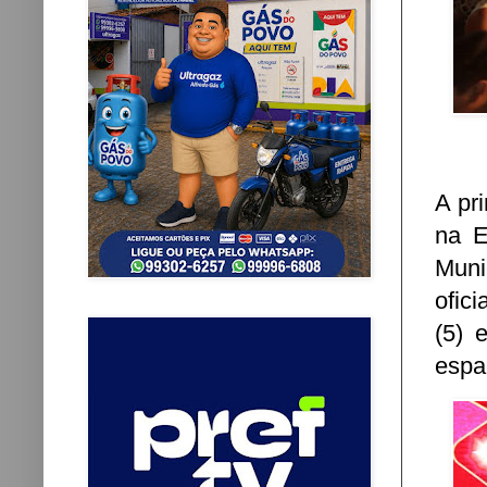
A pr
na E
Muni
ofic
(5) 
espaç