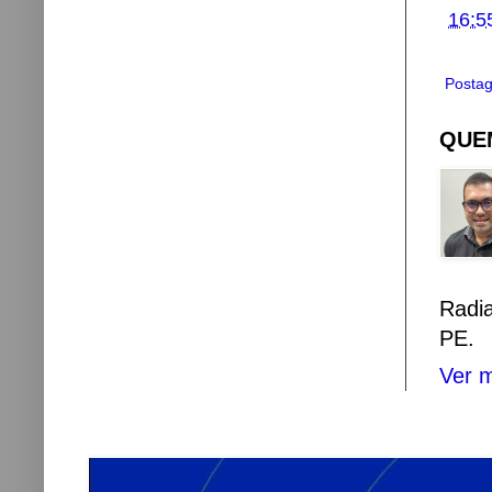
16:5
Postag
QUEM
Radi
PE.
Ver m