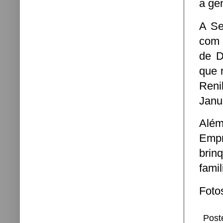
a ge
A Se
com 
de D
que 
Reni
Janu
Alé
Empr
brin
famil
Foto
Post