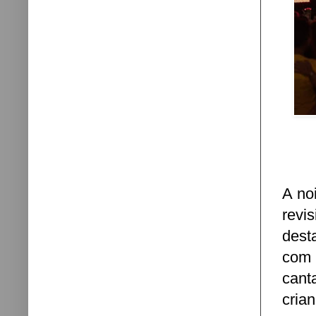
A no
revi
dest
com 
cant
cria