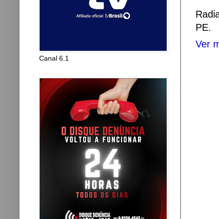
Radi
PE.
Ver m
Canal 6.1