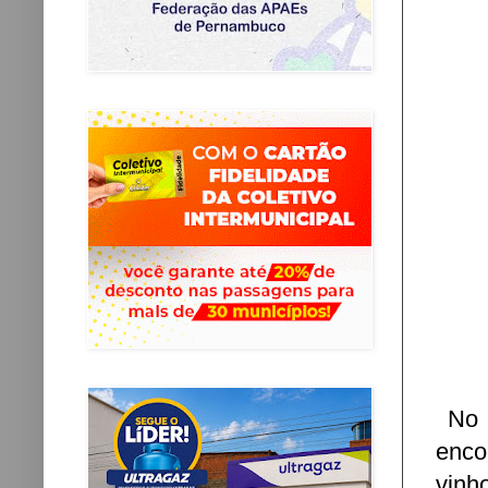
No V
enco
vinh