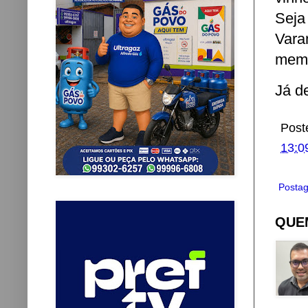
Seja
Vara
memó
Já d
Post
13:0
Postag
QUEM