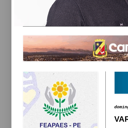
domin
VA