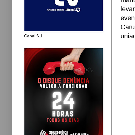
leva
even
Caru
união
Canal 6.1