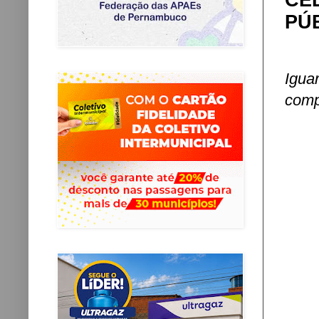
CE
PÚ
Igua
comp