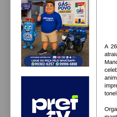
A 26
atra
Mano
cele
ani
impr
tone
Orga
mant