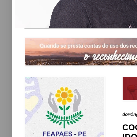
domin
CO