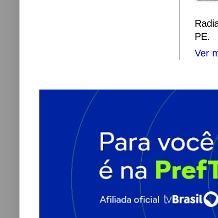
Radi
PE.
Ver m