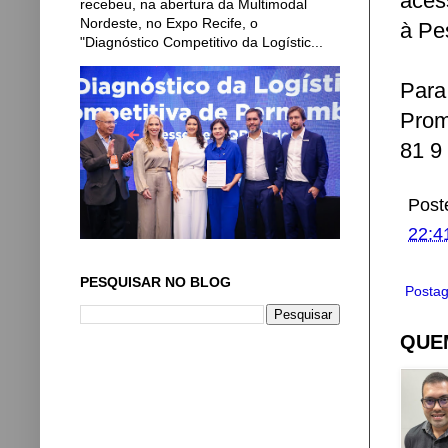
aces
recebeu, na abertura da Multimodal
Nordeste, no Expo Recife, o
à Pe
"Diagnóstico Competitivo da Logístic...
Para
Prom
81 9
Post
22:4
PESQUISAR NO BLOG
Postag
QUEM