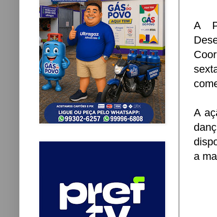
A P
Dese
Coor
sex
come
A aç
danç
disp
a ma