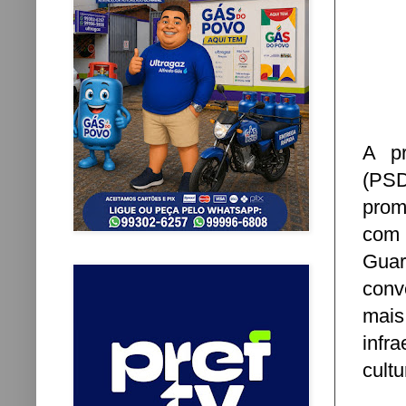
A pr
(PSD
prom
com
Guar
conv
mais
infr
cultu