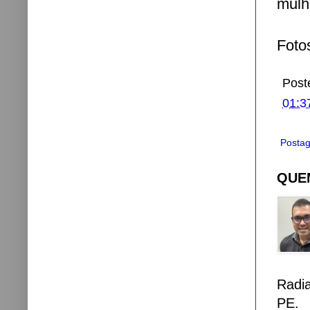
mulh
Foto
Post
01:3
Postag
QUEM
Radi
PE.