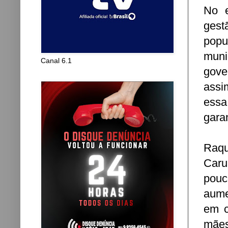
No e
gest
popu
mun
Canal 6.1
gove
assi
essa
garan
Raqu
Caru
pouc
aume
em c
mães