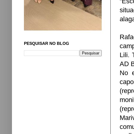
“Esc
situ
alag
Rafa
PESQUISAR NO BLOG
camp
Lili
AD B
No e
capo
(rep
mon
(rep
Mari
comu