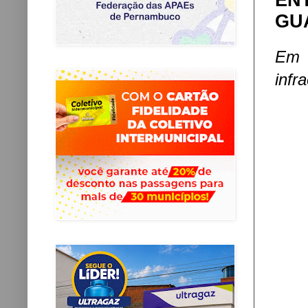
EN
GU
Em 
infr