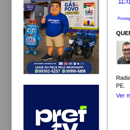
11:3
Postag
QUEM
Radi
PE.
Ver m