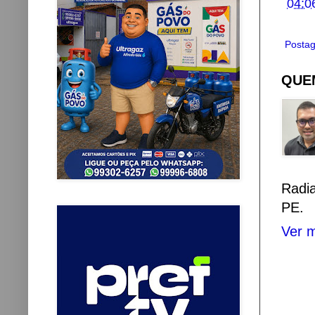
04:0
Postag
QUEM
Radi
PE.
Ver m