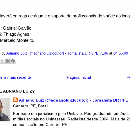
verá entrega de água e o suporte de profissionais de saúde ao long
 Gabriel Galvão.
 Thiago Agnes.
Marcelo Monteiro.
d by
Adriano Luiz (@adrianoluizlocutor) - Jornalista DRT/PE 7106
at
04:56:00
em mais recente
Página inicial
P
É ADRIANO LUIZ?
Adriano Luiz (@adrianoluizlocutor) - Jornalista DRT/PE
Caruaru, PE, Brazil
Formado em jornalismo pelo Unifavip. Pós-graduando em Audiov
mídias sociais no Uninassau. Radialista desde 2004. Mais de 2
comunicação em Caruaru-PE.