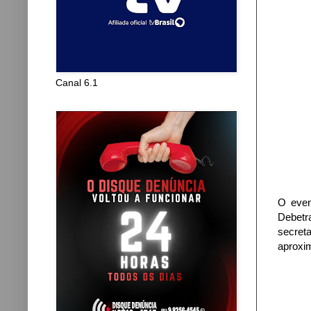
Canal 6.1
O even
Debetr
secre
aproxi