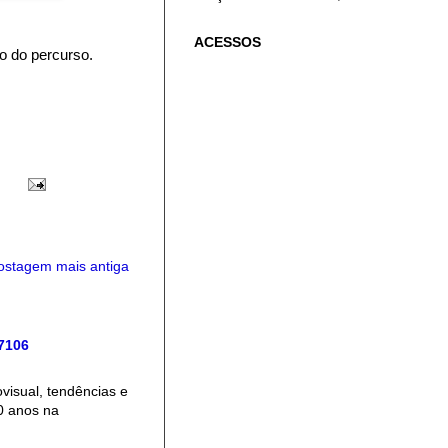
ACESSOS
o do percurso.
ostagem mais antiga
 7106
isual, tendências e
0 anos na