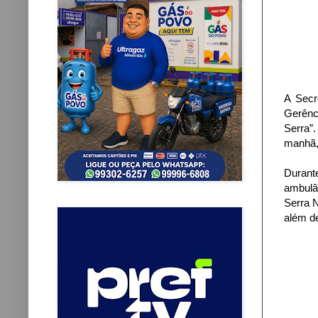
A Secr
Gerênc
Serra”.
manhã,
Durant
ambulâ
Serra N
além de