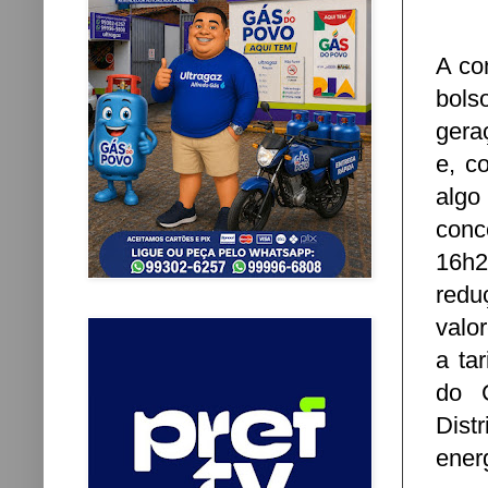
A co
bols
gera
e, c
algo
conc
16h2
redu
valo
a ta
do C
Dist
ener