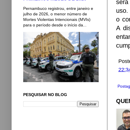
será
Pernambuco registrou, entre janeiro e
uso.
julho de 2026, o menor número de
o co
Mortes Violentas Intencionais (MVIs)
para o período desde o início da...
A di
enta
cump
Post
22:3
Postag
PESQUISAR NO BLOG
QUEM