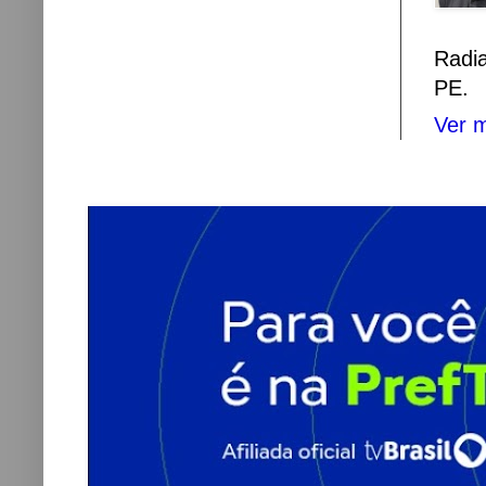
Radi
PE.
Ver m