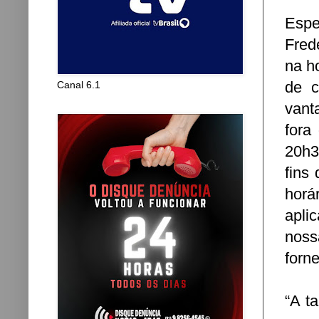
Espe
Fred
na ho
de c
Canal 6.1
vant
fora
20h3
fins
horár
apli
noss
forn
“A t