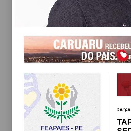
terça
TA