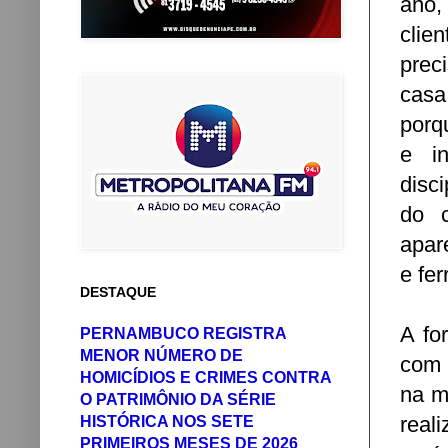
ano,
clie
prec
casa
porq
e in
disci
do c
apar
e fe
DESTAQUE
A fo
PERNAMBUCO REGISTRA
MENOR NÚMERO DE
com 
HOMICÍDIOS E CRIMES CONTRA
na m
O PATRIMÔNIO DA SÉRIE
real
HISTÓRICA NOS SETE
PRIMEIROS MESES DE 2026