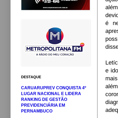
além
devi
é ne
apre
poss
disse
Letí
e id
DESTAQUE
mais
além
CARUARUPREV CONQUISTA 4º
coro
LUGAR NACIONAL E LIDERA
RANKING DE GESTÃO
diag
PREVIDENCIÁRIA EM
adeq
PERNAMBUCO