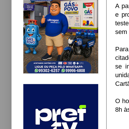
A par
e pr
test
sem 
Para
cita
se i
unid
Cart
O ho
8h à