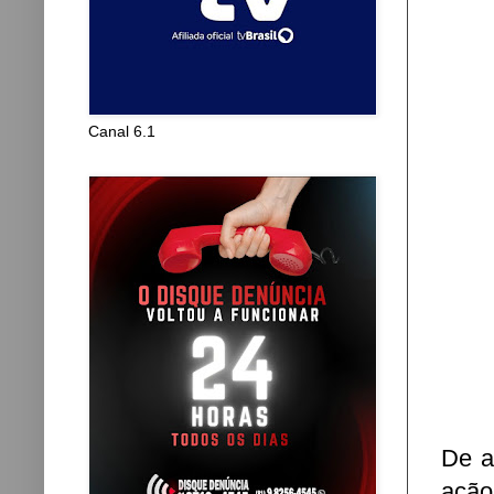
Canal 6.1
De a
ação