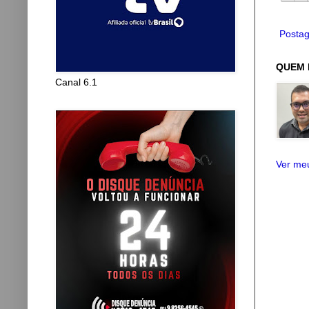
Postag
QUEM 
Canal 6.1
Ver meu