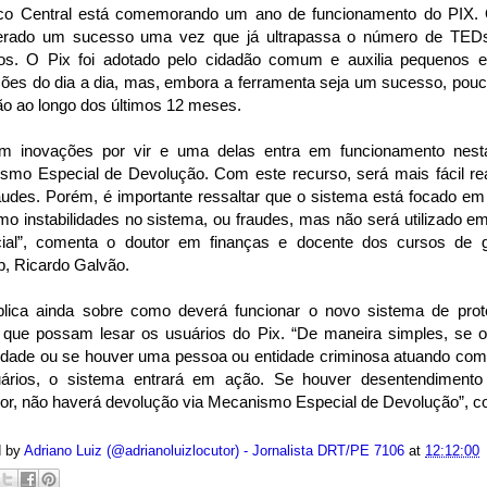
o Central está comemorando um ano de funcionamento do PIX. 
erado um sucesso uma vez que já ultrapassa o número de TE
s. O Pix foi adotado pelo cidadão comum e auxilia pequenos 
ções do dia a dia, mas, embora a ferramenta seja um sucesso, pou
ão ao longo dos últimos 12 meses.
em inovações por vir e uma delas entra em funcionamento nes
smo Especial de Devolução. Com este recurso, será mais fácil rea
audes. Porém, é importante ressaltar que o sistema está focado em 
mo instabilidades no sistema, ou fraudes, mas não será utilizado 
ial”, comenta o doutor em finanças e docente dos cursos de g
p, Ricardo Galvão.
plica ainda sobre como deverá funcionar o novo sistema de prote
 que possam lesar os usuários do Pix. “De maneira simples, se o
lidade ou se houver uma pessoa ou entidade criminosa atuando com 
ários, o sistema entrará em ação. Se houver desentendimento
or, não haverá devolução via Mecanismo Especial de Devolução”, co
d by
Adriano Luiz (@adrianoluizlocutor) - Jornalista DRT/PE 7106
at
12:12:00