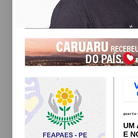
quarta
UM 
E N