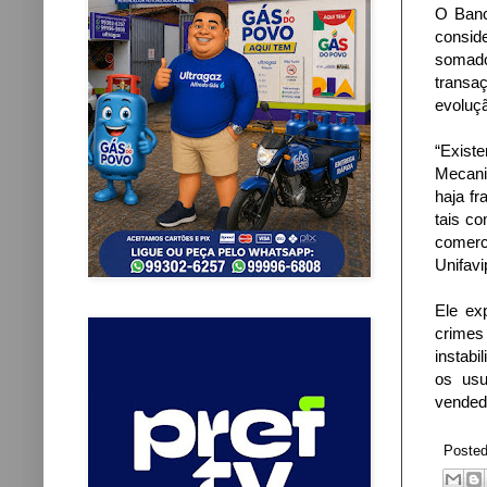
O Banc
consid
somado
transa
evoluç
“Exist
Mecani
haja fr
tais co
comerc
Unifavi
Ele ex
crimes
instabi
os usu
vended
Poste