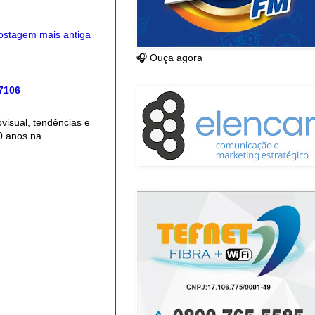
ostagem mais antiga
🎧 Ouça agora
 7106
isual, tendências e
0 anos na