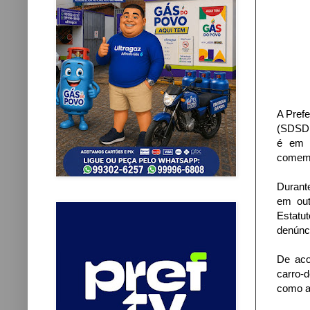
A Prefe
(SDSDH)
é em a
comemo
Durant
em out
Estatu
denúnc
De aco
carro-
como a