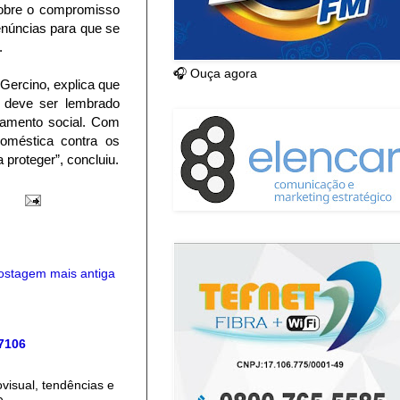
sobre o compromisso
enúncias para que se
.
🎧 Ouça agora
Gercino, explica que
a deve ser lembrado
lamento social. Com
oméstica contra os
proteger”, concluiu.
ostagem mais antiga
 7106
isual, tendências e