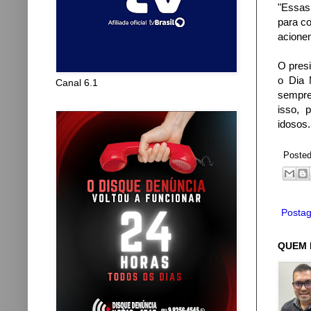
"Essas
para c
acionem
O presi
o Dia 
Canal 6.1
sempre
isso, 
idosos.
Poste
Postag
QUEM 