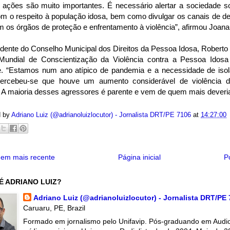
 ações são muito importantes. É necessário alertar a sociedade 
om o respeito à população idosa, bem como divulgar os canais de d
 os órgãos de proteção e enfrentamento à violência”, afirmou Joana
dente do Conselho Municipal dos Direitos da Pessoa Idosa, Roberto 
Mundial de Conscientização da Violência contra a Pessoa Idos
. “Estamos num ano atípico de pandemia e a necessidade de iso
percebeu-se que houve um aumento considerável de violência d
 A maioria desses agressores é parente e vem de quem mais deveria 
d by
Adriano Luiz (@adrianoluizlocutor) - Jornalista DRT/PE 7106
at
14:27:00
em mais recente
Página inicial
P
É ADRIANO LUIZ?
Adriano Luiz (@adrianoluizlocutor) - Jornalista DRT/PE
Caruaru, PE, Brazil
Formado em jornalismo pelo Unifavip. Pós-graduando em Audiov