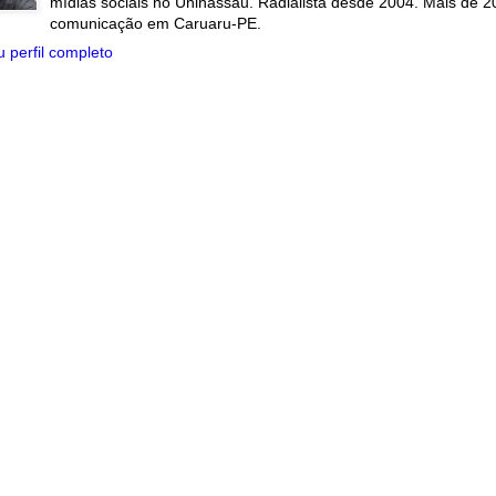
mídias sociais no Uninassau. Radialista desde 2004. Mais de 2
comunicação em Caruaru-PE.
 perfil completo