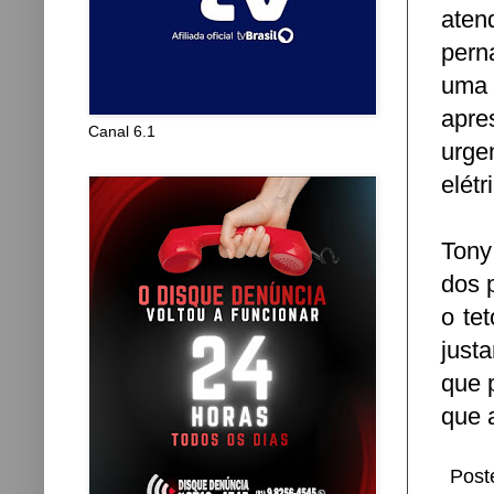
ate
pern
uma 
apr
Canal 6.1
urge
elétr
Tony
dos 
o te
just
que 
que 
Post