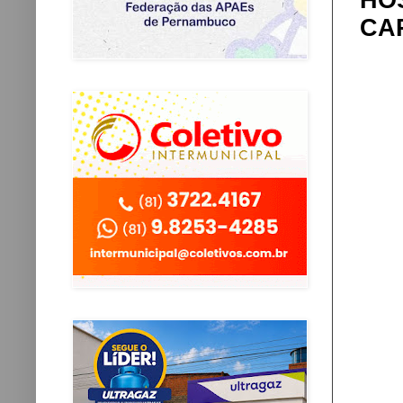
HO
CA