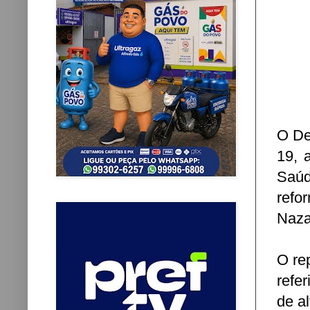
O De
19, 
Saúd
refo
Naza
O re
refe
de al