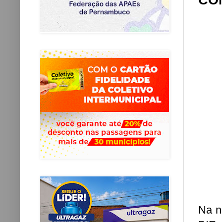
CO
Na no