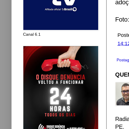
adoç
Foto
Canal 6.1
Post
14:1
Postag
QUEM
Radi
PE.