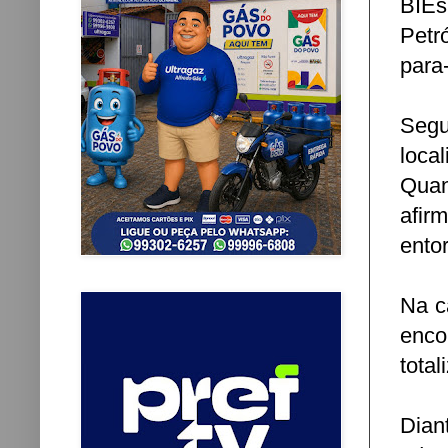
BIEs
Petr
para
Segu
loca
Quan
afir
ento
Na c
enco
tota
Dian