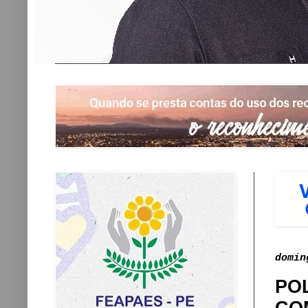
domin
PO