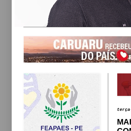
terça
MA