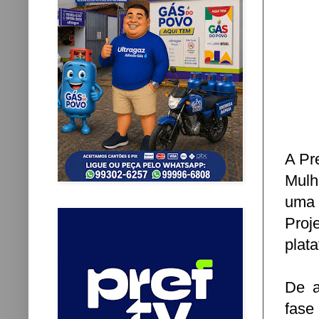
A Pr
Mulh
uma 
Proj
plat
De a
fase