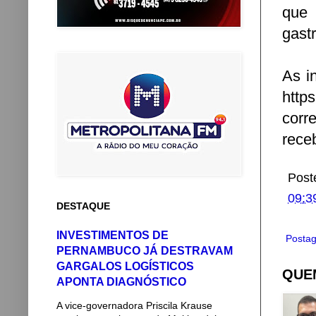
que 
gast
As i
htt
corr
rece
Post
09:3
DESTAQUE
INVESTIMENTOS DE
Postag
PERNAMBUCO JÁ DESTRAVAM
GARGALOS LOGÍSTICOS
QUEM
APONTA DIAGNÓSTICO
A vice-governadora Priscila Krause