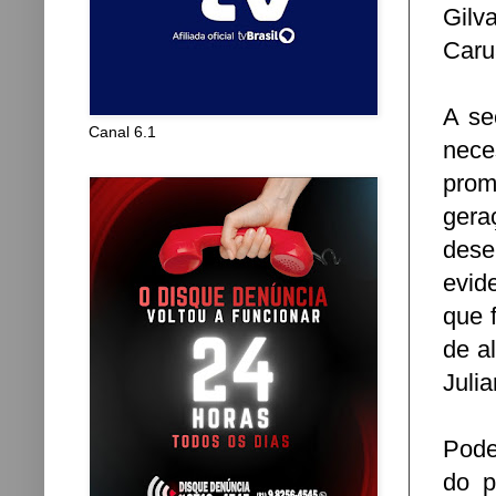
Gilv
Caru
A se
Canal 6.1
nece
prom
gera
dese
evid
que 
de a
Julia
Pode
do p