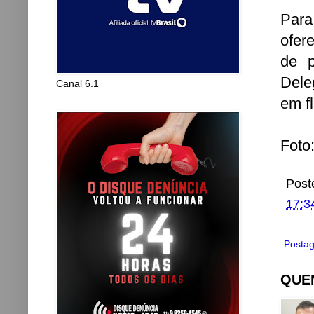
Para 
ofer
de p
Dele
Canal 6.1
em f
Foto
Post
17:3
Postag
QUEM