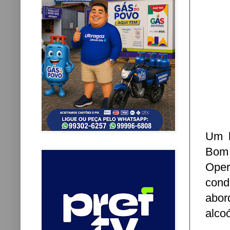
Um h
Bom 
Oper
cond
abor
alco