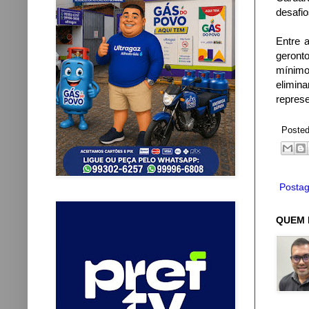
desafio
Entre a
geront
mínimo
elimin
represe
Poste
Postag
QUEM 