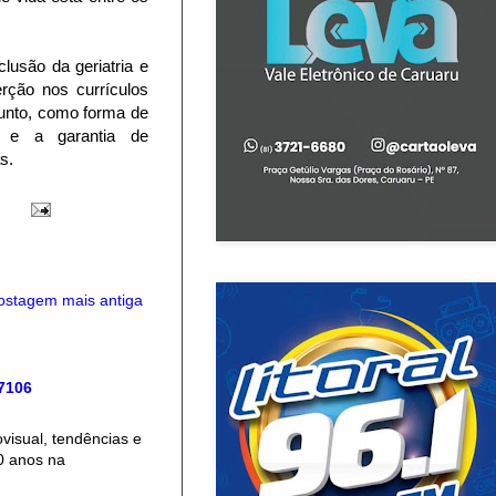
clusão da geriatria e
rção nos currículos
sunto, como forma de
; e a garantia de
s.
ostagem mais antiga
 7106
isual, tendências e
0 anos na