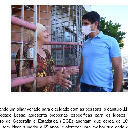
ando um olhar voltado para o cuidado com as pessoas, o capítulo 11
egado Lessa apresenta propostas específicas para os idosos. 
eiro de Geografia e Estatística (IBGE) apontam que cerca de 
u tem idade superior a 65 anos, e oferecer uma melhor qualidade d