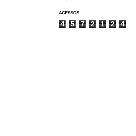
ACESSOS
4
5
7
2
1
2
4