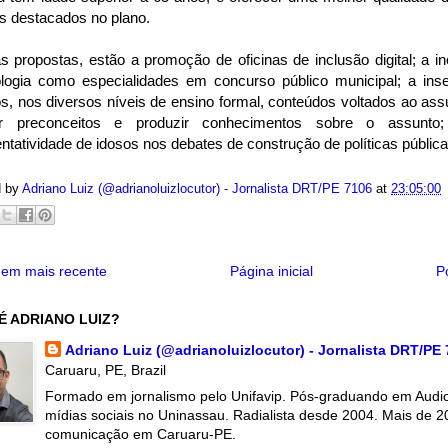
s destacados no plano.
s propostas, estão a promoção de oficinas de inclusão digital; a in
ologia como especialidades em concurso público municipal; a inse
s, nos diversos níveis de ensino formal, conteúdos voltados ao as
ar preconceitos e produzir conhecimentos sobre o assunto
ntatividade de idosos nos debates de construção de políticas pública
d by
Adriano Luiz (@adrianoluizlocutor) - Jornalista DRT/PE 7106
at
23:05:00
em mais recente
Página inicial
P
É ADRIANO LUIZ?
Adriano Luiz (@adrianoluizlocutor) - Jornalista DRT/PE
Caruaru, PE, Brazil
Formado em jornalismo pelo Unifavip. Pós-graduando em Audiov
mídias sociais no Uninassau. Radialista desde 2004. Mais de 2
comunicação em Caruaru-PE.