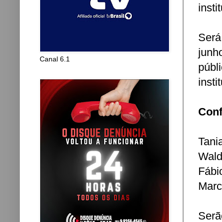
inst
Será
junh
Canal 6.1
públ
insti
Conf
Tani
Wald
Fábi
Marce
Serã