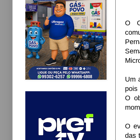
O C
comu
Pern
Sem
Micr
Um a
pois
O ob
mome
O ev
das 