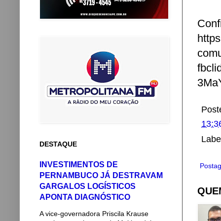
Confi
http
comu
fbc
3Ma
Post
13:3
Labe
DESTAQUE
INVESTIMENTOS DE
Postag
PERNAMBUCO JÁ DESTRAVAM
GARGALOS LOGÍSTICOS
QUEM
APONTA DIAGNÓSTICO
A vice-governadora Priscila Krause