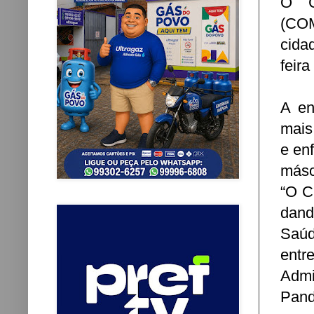
O C
(COM
cida
feira
A en
mais
e en
másc
“O C
dando
Saúd
entr
Admi
Pand