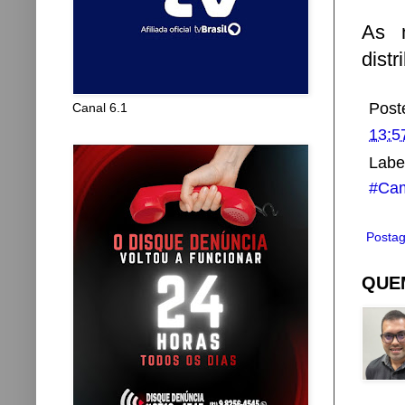
As 
dist
Post
Canal 6.1
13:5
Labe
#Cam
Postag
QUEM