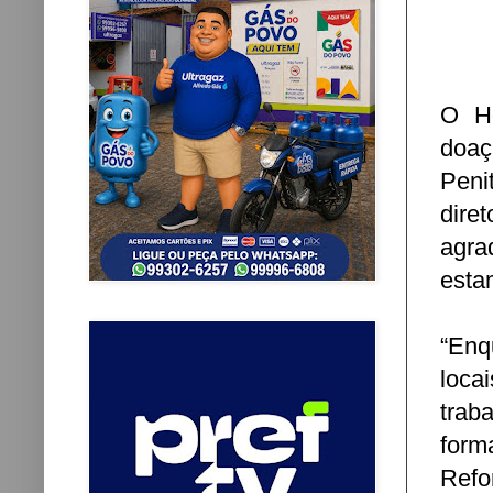
O Ho
doa
Peni
dire
agra
esta
“Enq
loca
trab
form
Refo