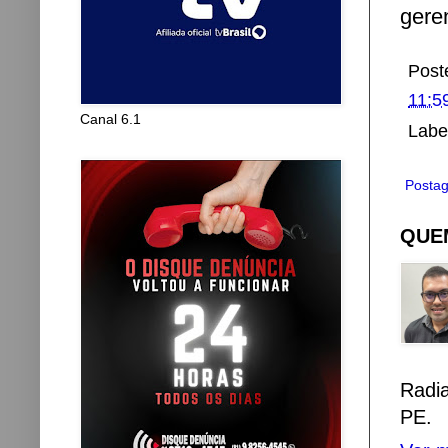
gere
Post
11:5
Canal 6.1
Labe
Postag
QUEM
Radi
PE.