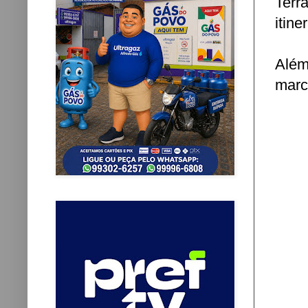
Terr
itine
Além
marc