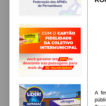
RO
A fe
públ