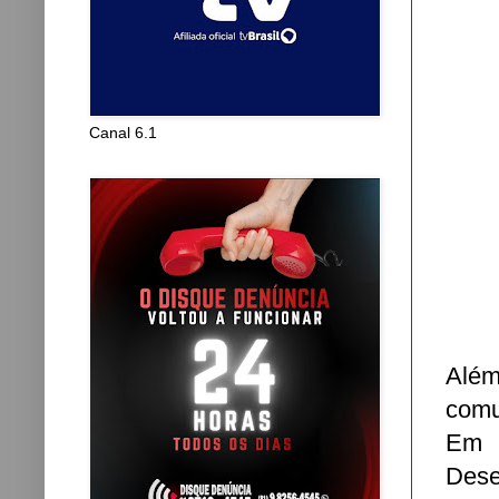
Canal 6.1
Além
comu
Em 
Dese