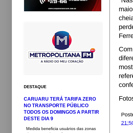
"Nas
maio
chei
perd
Ferre
Com 
dife
most
refe
conf
DESTAQUE
Foto
CARUARU TERÁ TARIFA ZERO
NO TRANSPORTE PÚBLICO
TODOS OS DOMINGOS A PARTIR
Post
DESTE DIA 9
21:5
Medida beneficia usuários das zonas