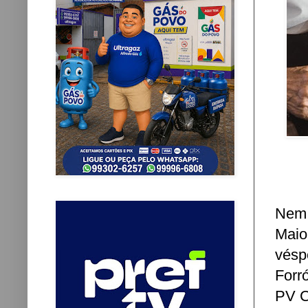
Nem 
Maio
vésp
Forr
PV C