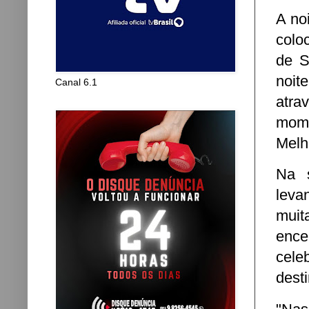
A no
colo
de S
noit
Canal 6.1
atra
mome
Melh
Na 
leva
muit
ence
cele
desti