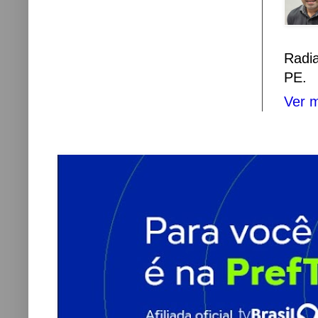
Radi
PE.
Ver m