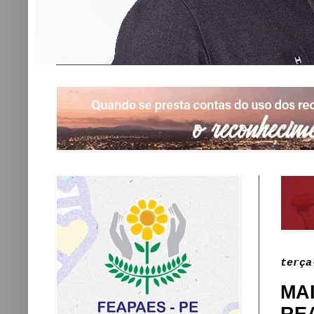
terça
MA