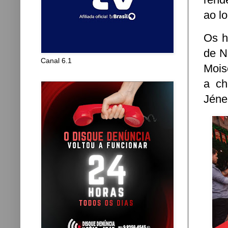
ao lo
Os h
de N
Canal 6.1
Mois
a ch
Jéne