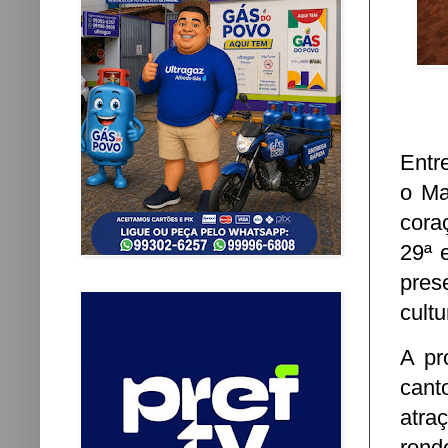
Entr
o Ma
cora
29ª 
pres
cult
A pr
cant
atra
rend