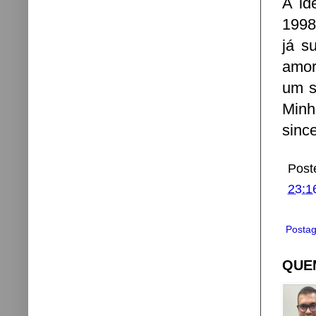
A id
1998
já s
amor
um s
Minh
sinc
Post
23:1
Postag
QUEM