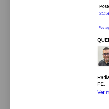
Post
21:5
Postag
QUEM
Radi
PE.
Ver m