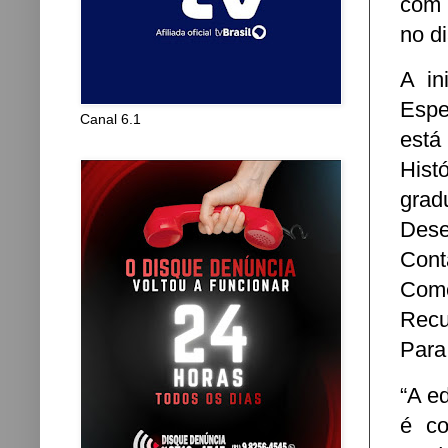
com 
no d
A in
Espe
Canal 6.1
está
Hist
gra
Dese
Cont
Come
Recu
Para
“A e
é co