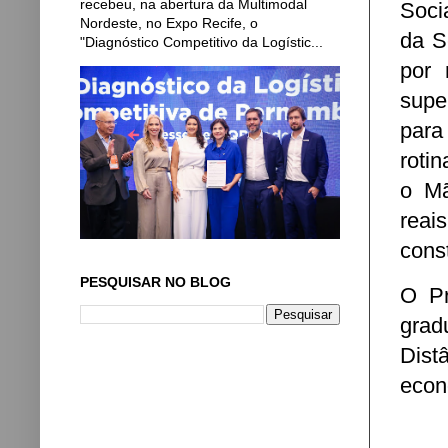
recebeu, na abertura da Multimodal
Soci
Nordeste, no Expo Recife, o
da S
"Diagnóstico Competitivo da Logístic...
por 
supe
para
roti
o Mã
reai
cons
PESQUISAR NO BLOG
O Pr
gra
Dist
econ