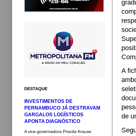
grad
comp
res
soci
Supe
posi
Comp
A fic
ambo
sele
DESTAQUE
docu
INVESTIMENTOS DE
pess
PERNAMBUCO JÁ DESTRAVAM
GARGALOS LOGÍSTICOS
de u
APONTA DIAGNÓSTICO
Segu
A vice-governadora Priscila Krause