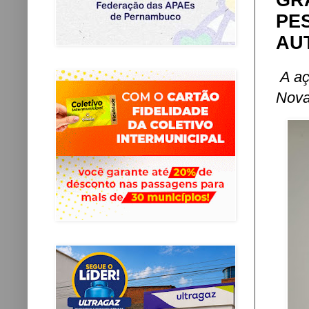
GR
PE
AU
A aç
Nova