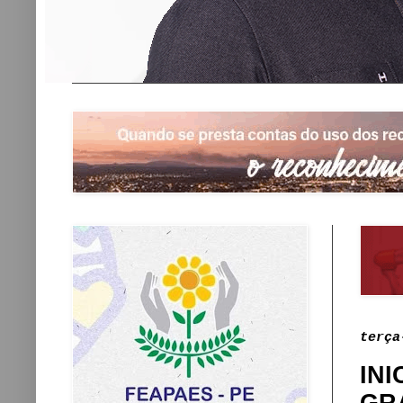
terça
INI