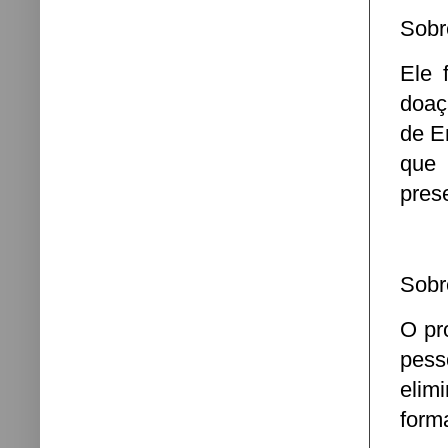
Sobr
Ele 
doaç
de E
que 
pres
Sobr
O pr
pess
elim
form