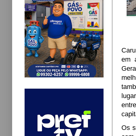
Caru
em a
Gera
melh
tamb
luga
entr
capit
Os s