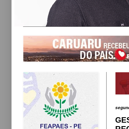
segun
GE