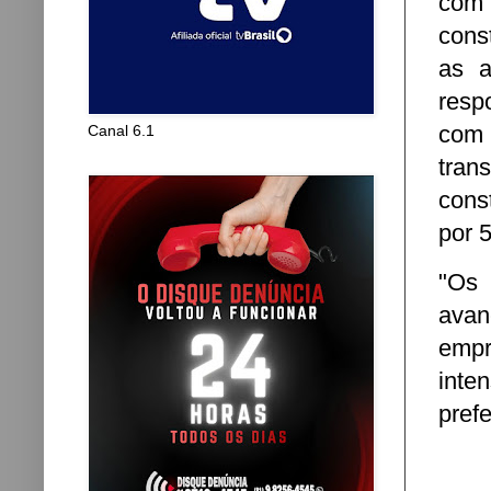
com 
cons
as a
resp
com 
Canal 6.1
tran
cons
por 
"Os 
ava
empr
inte
prefe