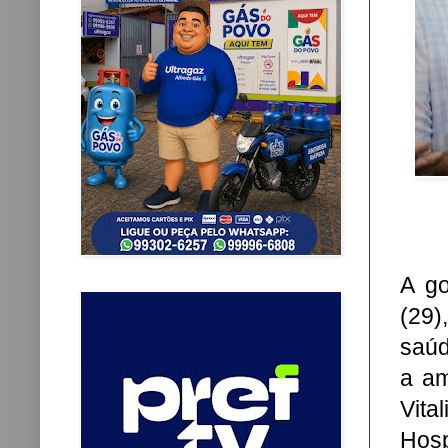
A go
(29)
saúd
a am
Vita
Hos