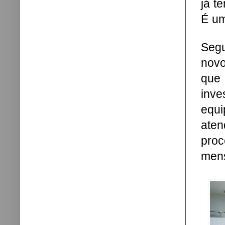
já t
É um
Seg
novo
que
inv
equ
aten
proc
mens