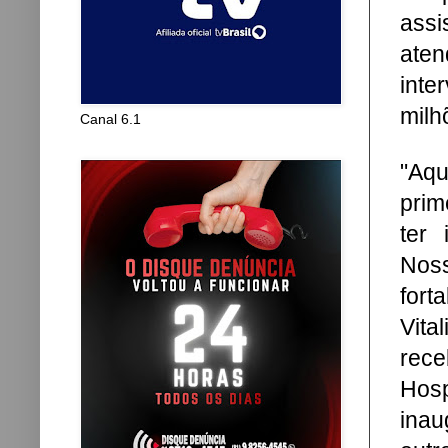
assi
aten
int
milh
Canal 6.1
"Aq
prim
ter
Noss
fort
Vita
rece
Hos
ina