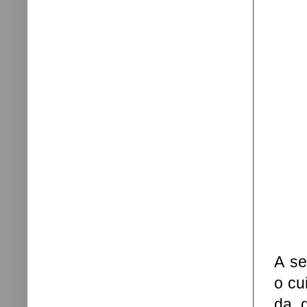
A se
o cu
da g