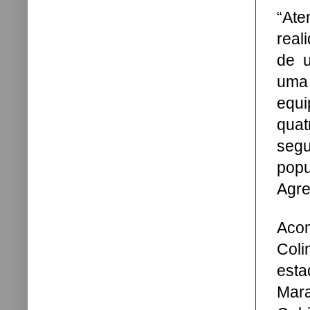
“Ate
real
de u
uma 
equ
quat
seg
popu
Agre
Acom
Coli
esta
Mar