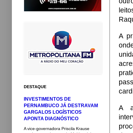
outr
leit
Raqu
A pr
ond
uni
acre
pra
pas
DESTAQUE
card
INVESTIMENTOS DE
PERNAMBUCO JÁ DESTRAVAM
A a
GARGALOS LOGÍSTICOS
int
APONTA DIAGNÓSTICO
proc
A vice-governadora Priscila Krause