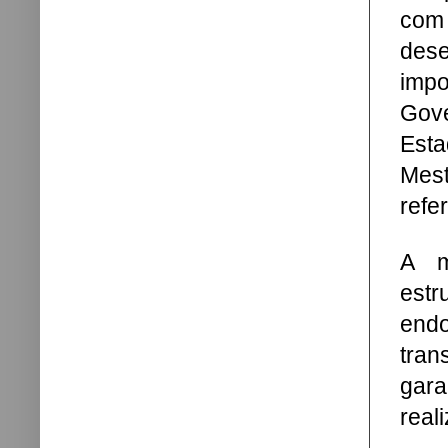
com
des
imp
Gov
Esta
Mes
refe
A m
est
end
tran
gar
real