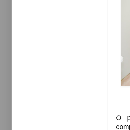
O p
comp