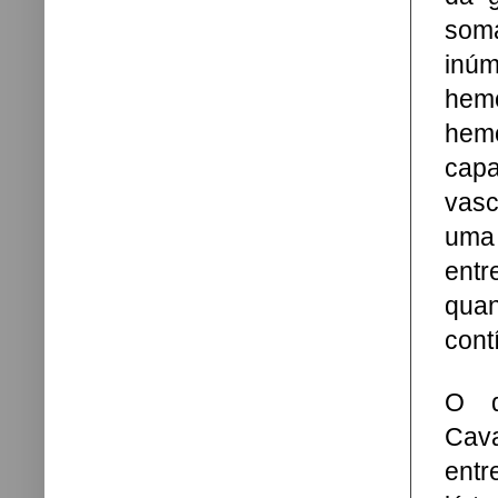
som
inú
hem
hem
cap
vasc
uma 
entr
quan
cont
O d
Cava
entr