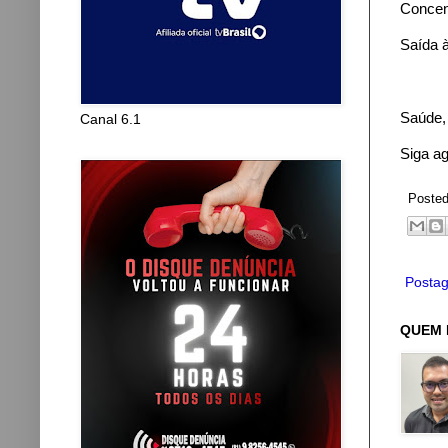
Concent
Saída à
Saúde,
Canal 6.1
Siga a
Poste
Postag
QUEM 