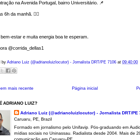
ração na Avenida Portugal, bairro Universitário. 📌
s 6h da manhã. 🏃‍♀️
 bem-estar e muita energia boa te esperam.
gora @corrida_dellas1
d by
Adriano Luiz (@adrianoluizlocutor) - Jornalista DRT/PE 7106
at
09:40:00
em mais recente
Página inicial
P
É ADRIANO LUIZ?
Adriano Luiz (@adrianoluizlocutor) - Jornalista DRT/PE
Caruaru, PE, Brazil
Formado em jornalismo pelo Unifavip. Pós-graduando em Audiov
mídias sociais no Uninassau. Radialista desde 2004. Mais de 2
comunicação em Caruaru-PE.