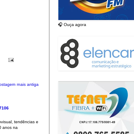
🎧 Ouça agora
ostagem mais antiga
 7106
isual, tendências e
0 anos na