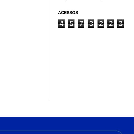
ACESSOS
4
5
7
3
2
2
3