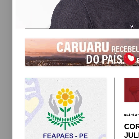
quinta
COR
JUL