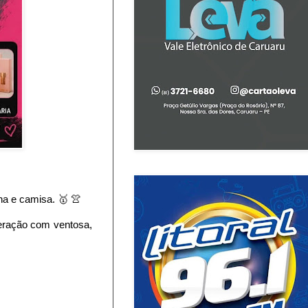
lha e camisa. 🥇 👚
beração com ventosa,