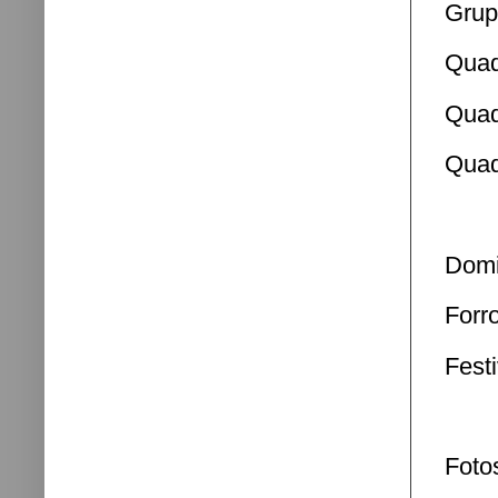
Grup
Quad
Quad
Quad
Domi
Forr
Fest
Foto