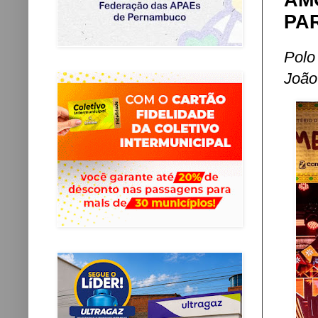
AM
PA
Polo
João