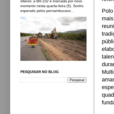
interior, a BR-232 é marcada por novo
momento nesta quarta-feira (5). Sonho
Polo
esperado pelos pernambucano...
mais
reun
trad
públ
elab
tale
dura
Mult
PESQUISAR NO BLOG
ama
espe
quad
fund