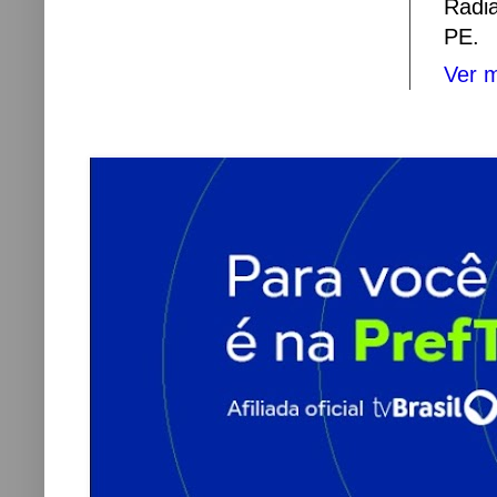
Radi
PE.
Ver m