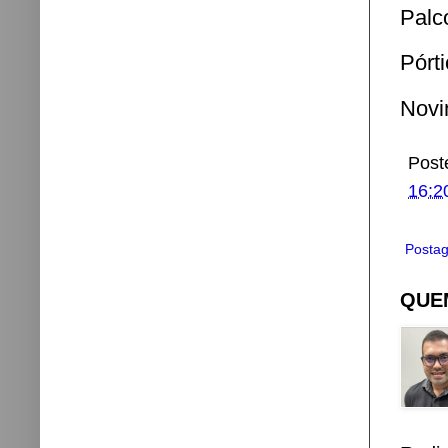
Palc
Pórt
Novi
Post
16:2
Postag
QUEM