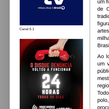
um f
de C
trad
figu
Canal 6.1
arte
milh
Brasi
Ao l
um v
públ
mest
regi
Todo
polo
proc