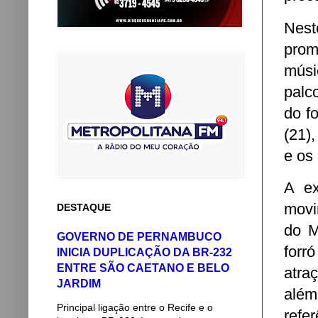
Nest
prom
músi
palc
do f
(21)
e os
A ex
movi
DESTAQUE
do M
GOVERNO DE PERNAMBUCO
forr
INICIA DUPLICAÇÃO DA BR-232
ENTRE SÃO CAETANO E BELO
atra
JARDIM
alé
Principal ligação entre o Recife e o
refe