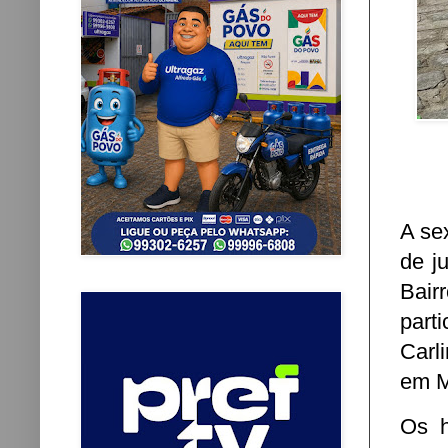
A se
de j
Bair
part
Carl
em M
Os h