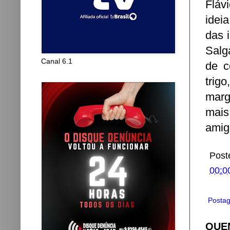
Fláv
idei
das 
Salg
Canal 6.1
de c
trig
marg
mais
amig
Post
00:0
Postag
QUEM