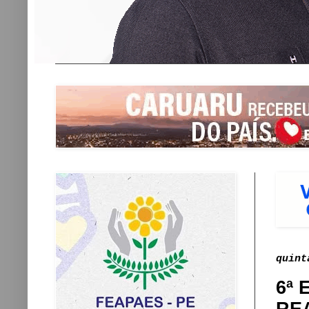
quint
6ª