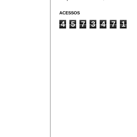
ACESSOS
4
5
7
3
4
7
1