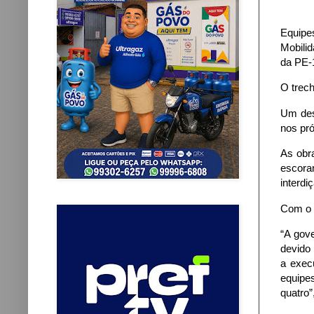
Equipe
Mobilid
da PE-
O trech
Um des
nos pr
As obr
escoram
interdi
Com o r
“A gov
devido
a exec
equipes
quatro”