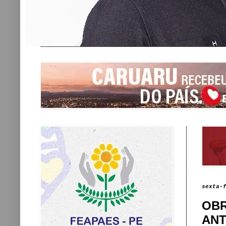
sexta-
OBR
ANT