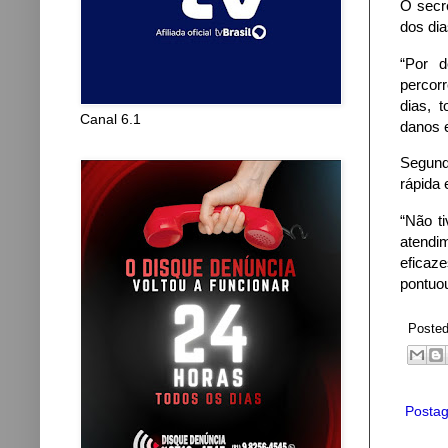
O secr
dos dia
“Por d
percor
dias, 
Canal 6.1
danos e
Segund
rápida 
“Não t
atendim
eficaz
pontuo
Poste
Postag