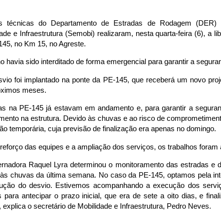
s técnicas do Departamento de Estradas de Rodagem (DER) 
ade e Infraestrutura (Semobi) realizaram, nesta quarta-feira (6), a li
145, no Km 15, no Agreste.
o havia sido interditado de forma emergencial para garantir a segura
vio foi implantado na ponte da PE-145, que receberá um novo proje
óximos meses.
as na PE-145 já estavam em andamento e, para garantir a seguran
ento na estrutura. Devido às chuvas e ao risco de comprometimento
ção temporária, cuja previsão de finalização era apenas no domingo.
eforço das equipes e a ampliação dos serviços, os trabalhos foram 
ernadora Raquel Lyra determinou o monitoramento das estradas e d
 às chuvas da última semana. No caso da PE-145, optamos pela inte
ução do desvio. Estivemos acompanhando a execução dos servi
 para antecipar o prazo inicial, que era de sete a oito dias, e fin
, explica o secretário de Mobilidade e Infraestrutura, Pedro Neves.