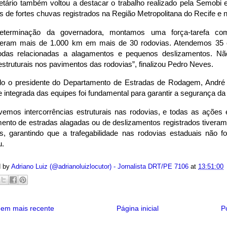
etário também voltou a destacar o trabalho realizado pela Semobi
s de fortes chuvas registrados na Região Metropolitana do Recife e 
eterminação da governadora, montamos uma força-tarefa co
reram mais de 1.000 km em mais de 30 rodovias. Atendemos 35 
todas relacionadas a alagamentos e pequenos deslizamentos. Nã
struturais nos pavimentos das rodovias”, finalizou Pedro Neves.
o o presidente do Departamento de Estradas de Rodagem, André
e integrada das equipes foi fundamental para garantir a segurança da
ivemos intercorrências estruturais nas rodovias, e todas as ações
ento de estradas alagadas ou de deslizamentos registrados tiveram
es, garantindo que a trafegabilidade nas rodovias estaduais não 
u.
d by
Adriano Luiz (@adrianoluizlocutor) - Jornalista DRT/PE 7106
at
13:51:00
em mais recente
Página inicial
P