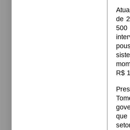
Atua
de 2
500
inte
pous
sis
mome
R$ 1
Pres
Tomé
gove
que 
seto