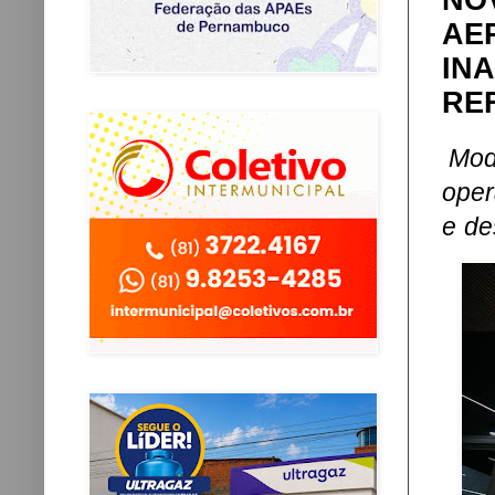
NO
AE
IN
RE
Mod
oper
e de