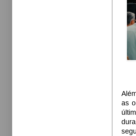
Além
as o
últi
dur
segu