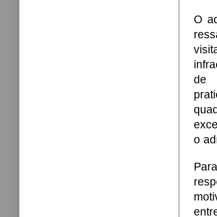
O ad
ress
vis
infr
de 
prat
qua
exce
o ad
Par
resp
moti
ent