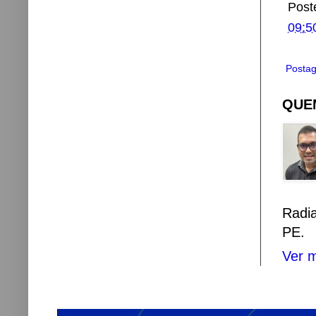
Post
09:5
Postag
QUEM
Radi
PE.
Ver m