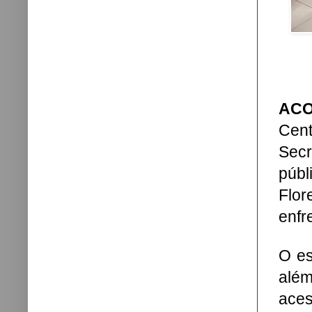
ACO
Cent
Secr
públ
Flor
enfr
O es
alé
ace