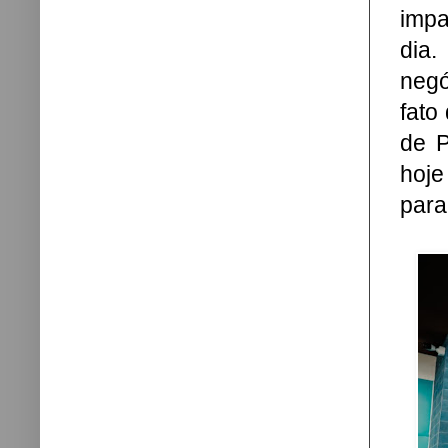
impa
dia.
negó
fato
de P
hoj
para