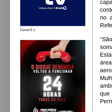
capa
cont
no a
Refe
Canal 6.1
“Sã
soma
Esta
área
aero
Mul
ambu
que 
Pern