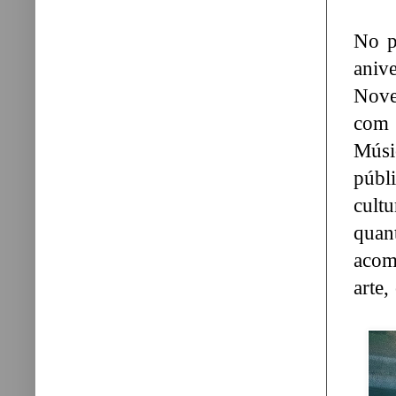
No p
aniv
Nove
com 
Músi
públ
cult
quan
acom
arte,