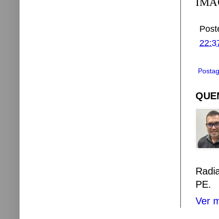
IMA
Post
22:3
Postag
QUEM
Radi
PE.
Ver m