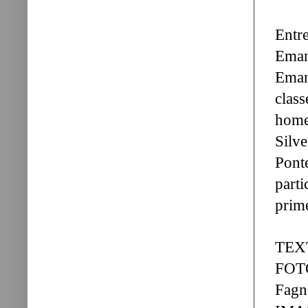
Entr
Eman
Eman
clas
home
Silv
Pont
part
prime
TEXT
FOTO
Fag