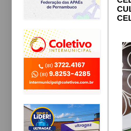
CE
CU
CE