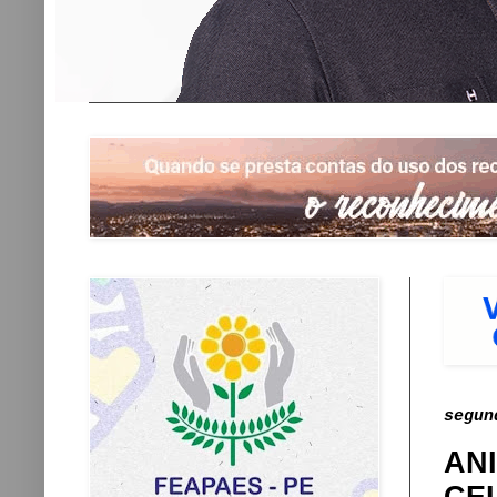
segun
AN