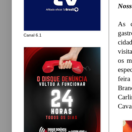
Noss
As c
gast
Canal 6.1
cida
visit
os m
espe
feir
Bran
Carl
Caval