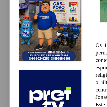
Os 1
pern
cont
espor
relig
o úl
cent
Jona
Este