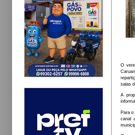
O vere
Caruaru
reparti
salas d
A prop
informa
Para o 
canal 
municip