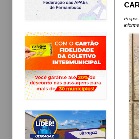
CA
Propost
informa