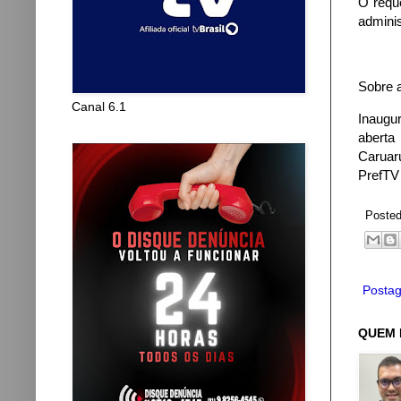
O reque
adminis
Sobre 
Canal 6.1
Inaugu
aberta
Caruaru
PrefTV 
Poste
Postag
QUEM 