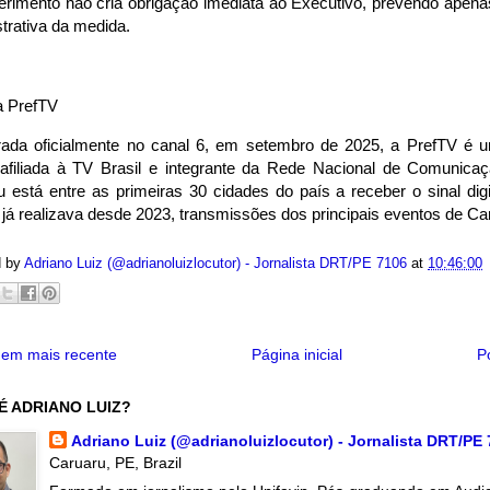
rimento não cria obrigação imediata ao Executivo, prevendo apenas
trativa da medida.
a PrefTV
rada oficialmente no canal 6, em setembro de 2025, a PrefTV é
 afiliada à TV Brasil e integrante da Rede Nacional de Comunica
 está entre as primeiras 30 cidades do país a receber o sinal digi
já realizava desde 2023, transmissões dos principais eventos de C
d by
Adriano Luiz (@adrianoluizlocutor) - Jornalista DRT/PE 7106
at
10:46:00
em mais recente
Página inicial
P
É ADRIANO LUIZ?
Adriano Luiz (@adrianoluizlocutor) - Jornalista DRT/PE
Caruaru, PE, Brazil