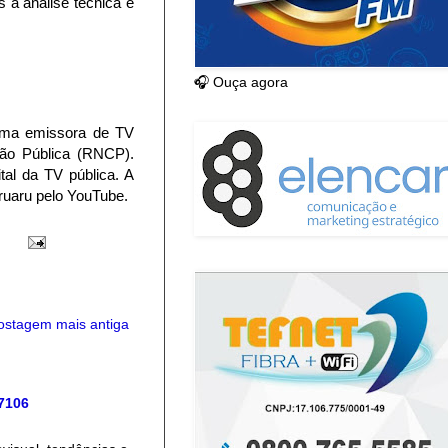
 a análise técnica e
🎧 Ouça agora
 uma emissora de TV
ção Pública (RNCP).
tal da TV pública. A
aruaru pelo YouTube.
ostagem mais antiga
 7106