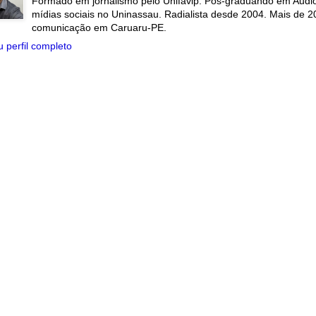
Formado em jornalismo pelo Unifavip. Pós-graduando em Audiov
mídias sociais no Uninassau. Radialista desde 2004. Mais de 2
comunicação em Caruaru-PE.
 perfil completo