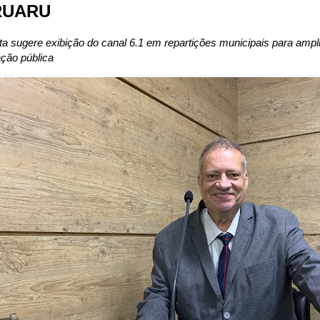
RUARU
a sugere exibição do canal 6.1 em repartições municipais para ampl
ção pública