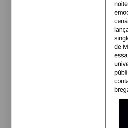
noit
emoç
cená
lanç
sing
de M
essa
univ
públ
cont
breg