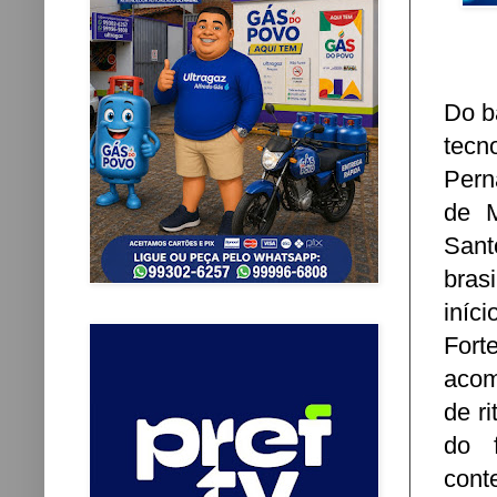
Do b
tecn
Pern
de M
Sant
bras
iníc
For
acom
de ri
do 
cont