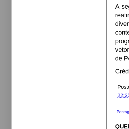
A se
reaf
dive
con
prog
veto
de P
Créd
Post
22:2
Postag
QUEM