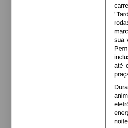
carr
"Tar
roda
marc
sua 
Pern
incl
até 
praç
Dura
ani
elet
ener
noite