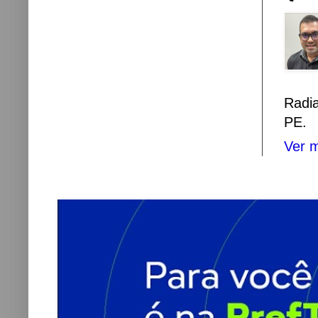
Radi
PE.
Ver m