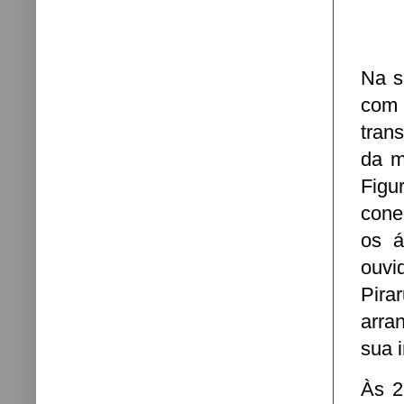
Na s
com 
tran
da m
Figu
cone
os á
ouvi
Pira
arra
sua 
Às 2