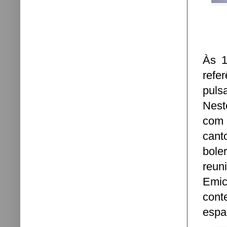
Às 1
refe
puls
Nest
com 
cant
bole
reun
Emic
cont
espa