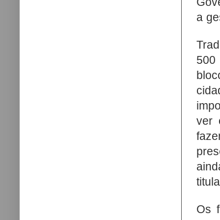
Gove
a ge
Trad
500 
bloc
cida
impo
ver 
faz
pre
aind
titul
Os 