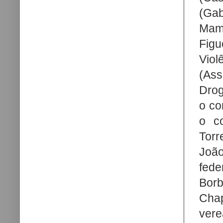
(Gab
Mame
Fig
Viol
(Ass
Drog
o co
o co
Tor
João
fede
Bor
Cha
vere