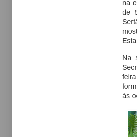
na e
de 5
Sert
most
Esta
Na 
Secr
feir
form
às o