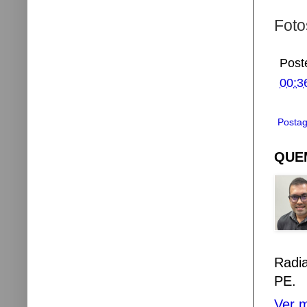
Foto
Post
00:3
Postag
QUEM
Radi
PE.
Ver m