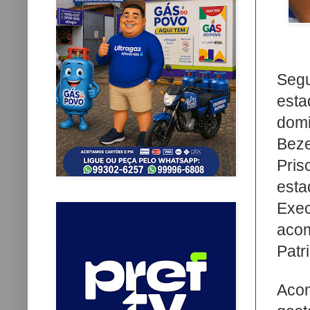
Seg
est
domi
Beze
Pris
esta
Exe
aco
Patr
Aco