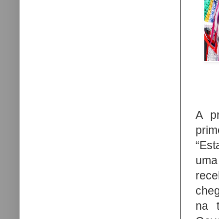
A pr
prim
“Est
uma
rece
cheg
na 