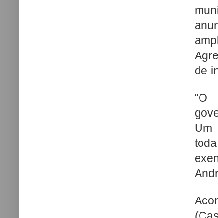
mun
anu
ampl
Agre
de i
“O 
gove
Um 
toda
exem
Andr
Acom
(Cas