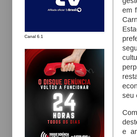
gest
em f
Car
Esta
Canal 6.1
pref
seg
cult
per
res
econ
seu 
Com
dest
e ar