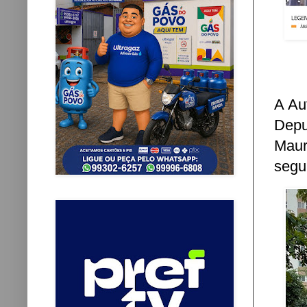
A Au
Depu
Maur
segur