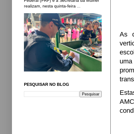
Federal (PRF) e a Secretaria da Mulher
realizam, nesta quinta-feira ...
As d
vert
esco
uma 
prom
trans
PESQUISAR NO BLOG
Esta
AMC 
condu