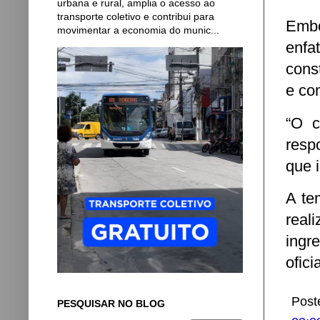
urbana e rural, amplia o acesso ao
transporte coletivo e contribui para
Embo
movimentar a economia do munic...
enfa
cons
e co
“O c
resp
que 
A te
real
ingr
ofic
Post
PESQUISAR NO BLOG