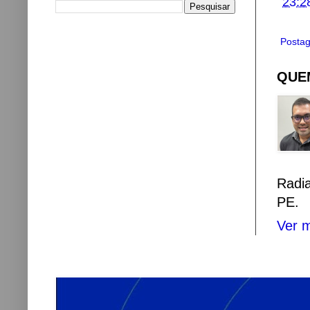
23:2
Postag
QUEM
Radi
PE.
Ver m