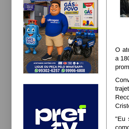
O at
a 18
prom
Conv
traj
Reco
Cris
"Eu 
com