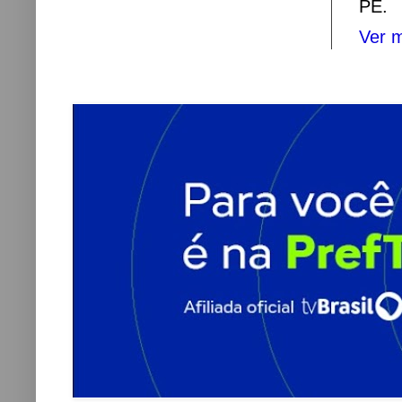
PE.
Ver m