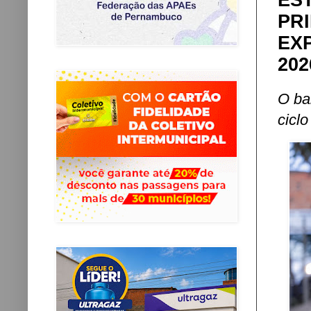
ES
PR
EX
202
O ba
cicl