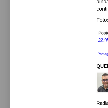
aind
cont
Foto
Post
22:0
Postag
QUEM
Radi