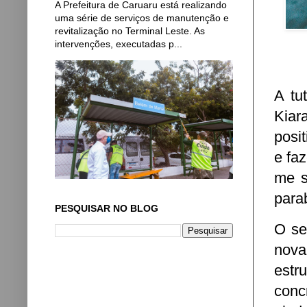
A Prefeitura de Caruaru está realizando
uma série de serviços de manutenção e
revitalização no Terminal Leste. As
intervenções, executadas p...
A tu
Kiar
posi
e fa
me s
parab
PESQUISAR NO BLOG
O se
nov
estr
conc