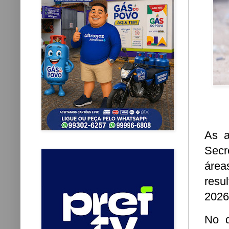
As a
Secr
áre
resu
2026
No q